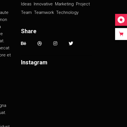
Ideas
Innovative
Marketing
Project
Team
Teamwork
Technology
 aute
 non
a
Share
re
at.
caecat
ore et
Instagram
o
agna
uat.
idunt