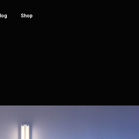
log
Shop
log Standard
Product List
log Left Sidebar
Product Single
log No Sidebar
Shop Layouts
ost Types
Shop Pages