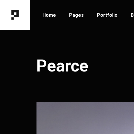
Home
Pages
Portfolio
B
Main Home
About Me
Portfolio Types
B
Horizontal Portfolio
About Us
Portfolio Hover
B
Pearce
Designer Portfolio
Our Team
Portfolio Layout
B
Fixed Project Slider
Contact Us
Portfolio Single
P
Portfolio Columns
Get In Touch
Tooltip Project Showcase
Coming Soon
Interactive Showcase
404 Error Page
Portfolio Gallery
Project Category Filter