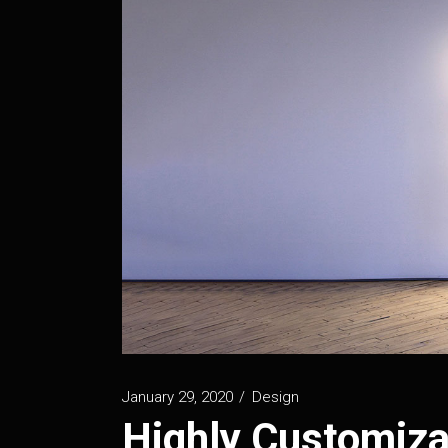
Vertical Projects
Project Spotlight Slider
Horizontal Project Slider
Landing
January 29, 2020
Design
Highly Customiza