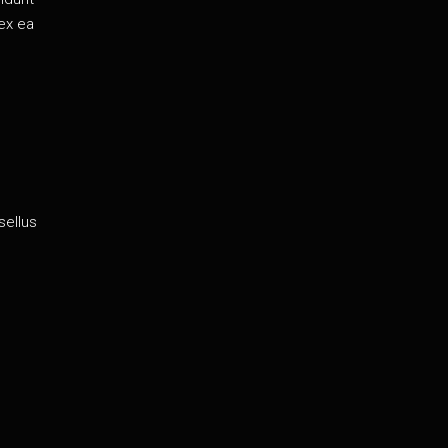
 ex ea
sellus