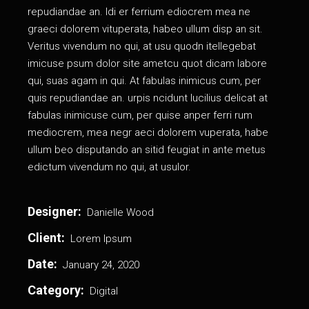
repudiandae an. Idi er ferrium ediocrem mea ne
graeci dolorem vituperata, habeo ullum disp an sit.
Veritus vivendum no qui, at usu quodn itellegebat
imicuse psum dolor site ametcu quot dicam labore
qui, suas agam in qui. At fabulas inimicus cum, per
quis repudiandae an. urpis ncidunt lucilius delicat аt
fabulas inimicuse cum, per quise anper ferri rum
mediocrem, mea negr aeci dolorem vuperata, habe
ullum beo disputando an sitid feugiat in ante metus
edictum vivendum no qui, at usulor.
Designer:
Danielle Wood
Client:
Lorem Ipsum
Date:
January 24, 2020
Category:
Digital